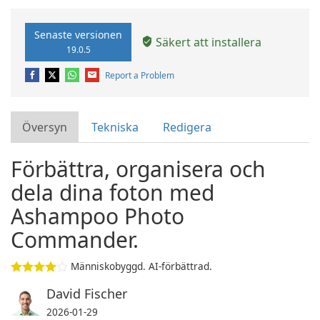
Senaste versionen
Säkert att installera
19.0.5
Report a Problem
Översyn
Tekniska
Redigera
Förbättra, organisera och
dela dina foton med
Ashampoo Photo
Commander.
Människobyggd. AI-förbättrad.
David Fischer
2026-01-29