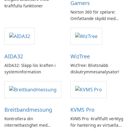
Gamers
kraftfulla funktioner
Norton 360 för spelare:
Omfattande skydd med
speloptimering
AIDA32
WizTree
AIDA32: Släpp lös kraften i
WizTree: Blixtsnabb
systeminformation
diskutrymmesanalysator!
Breitbandmessung
KVMS Pro
Kontrollera din
KVMS Pro: Kraftfullt verktyg
internethastighet med
för hantering av virtuella
Breitbandmessung by zafaco
maskiner