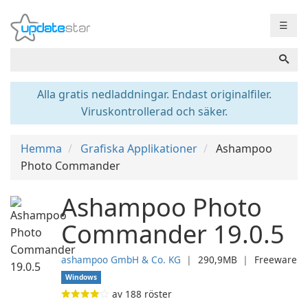
☰
Alla gratis nedladdningar. Endast originalfiler.
Viruskontrollerad och säker.
Hemma
Grafiska Applikationer
Ashampoo
Photo Commander
Ashampoo Photo
Commander 19.0.5
ashampoo GmbH & Co. KG
❘
290,9MB
❘
Freeware
Windows
av
188
röster