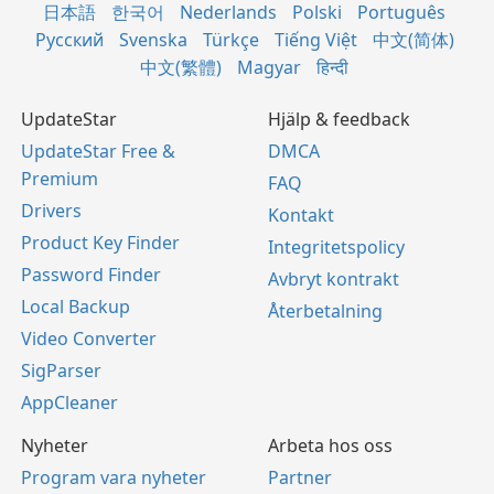
日本語
한국어
Nederlands
Polski
Português
Русский
Svenska
Türkçe
Tiếng Việt
中文(简体)
中文(繁體)
Magyar
हिन्दी
UpdateStar
Hjälp & feedback
UpdateStar Free &
DMCA
Premium
FAQ
Drivers
Kontakt
Product Key Finder
Integritetspolicy
Password Finder
Avbryt kontrakt
Local Backup
Återbetalning
Video Converter
SigParser
AppCleaner
Nyheter
Arbeta hos oss
Program vara nyheter
Partner