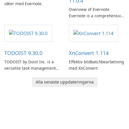
11.0.4
idéer med Evernote.
Overview of Evernote
Evernote is a comprehensive
note-taking and organization
software designed to help
users capture, organize, and
access information across
multiple devices.
TODOIST 9.30.0
XnConvert 1.114
TODOIST by Doist Inc. is a
Effektiv bildbatchbearbetning
versatile task management
med XnConvert
tool designed to help
individuals and teams
Alla senaste uppdateringarna
organize their work and
increase productivity.