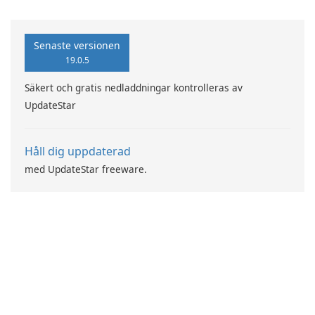
GmbH!
Senaste versionen
19.0.5
Säkert och gratis nedladdningar kontrolleras av
UpdateStar
Håll dig uppdaterad
med UpdateStar freeware.